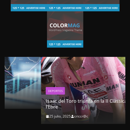
DEPORTES
Isaac del Toro triunfa en la II Clàssica Terres de
l’Ebre
25 julio, 2025
criccr@c